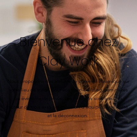
Bienvenue chez
Clay Work
Nous proposons des ateliers de poterie / céramique sur
votre lieu de travail pour vos team-building, séminaires
ou événements privés. Les modules sont articulés
autour de trois axes : la cohésion d'équipe, la créativité
et la déconnexion.