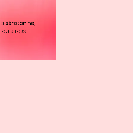
la
sérotonine
,
 du stress.